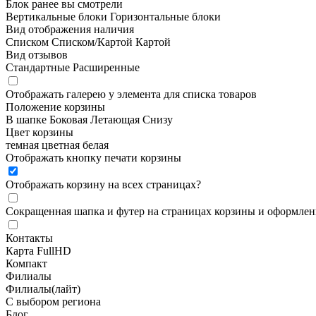
Блок ранее вы смотрели
Вертикальные блоки
Горизонтальные блоки
Вид отображения наличия
Списком
Списком/Картой
Картой
Вид отзывов
Стандартные
Расширенные
Отображать галерею у элемента для списка товаров
Положение корзины
В шапке
Боковая
Летающая
Снизу
Цвет корзины
темная
цветная
белая
Отображать кнопку печати корзины
Отображать корзину на всех страницах
?
Сокращенная шапка и футер на страницах корзины и оформлени
Контакты
Карта FullHD
Компакт
Филиалы
Филиалы(лайт)
С выбором региона
Блог