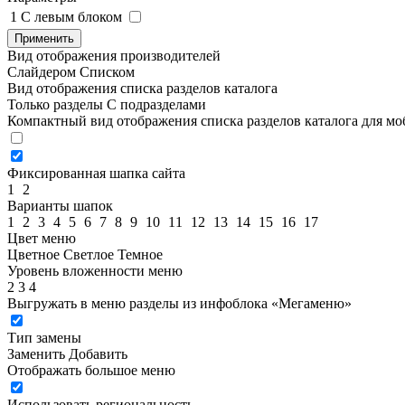
1
C левым блоком
Применить
Вид отображения производителей
Слайдером
Списком
Вид отображения списка разделов каталога
Только разделы
С подразделами
Компактный вид отображения списка разделов каталога для м
Фиксированная шапка сайта
1
2
Варианты шапок
1
2
3
4
5
6
7
8
9
10
11
12
13
14
15
16
17
Цвет меню
Цветное
Светлое
Темное
Уровень вложенности меню
2
3
4
Выгружать в меню разделы из инфоблока «Мегаменю»
Тип замены
Заменить
Добавить
Отображать большое меню
Использовать региональность