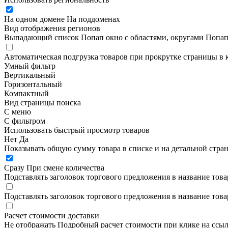
На одном домене
На поддоменах
Вид отображения регионов
Выпадающий список
Попап окно c областями, округами
Попап
Автоматическая подгрузка товаров при прокрутке страницы в 
Умный фильтр
Вертикальный
Горизонтальный
Компактный
Вид страницы поиска
С меню
С фильтром
Использовать быстрый просмотр товаров
Нет
Да
Показывать общую сумму товара в списке и на детальной стра
Сразу
При смене количества
Подставлять заголовок торгового предложения в название това
Подставлять заголовок торгового предложения в название това
Расчет стоимости доставки
Не отображать
Подробный расчет стоимости при клике на ссы