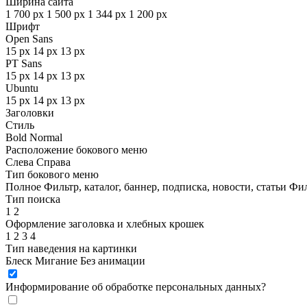
Ширина сайта
1 700 px
1 500 px
1 344 px
1 200 px
Шрифт
Open Sans
15 px
14 px
13 px
PT Sans
15 px
14 px
13 px
Ubuntu
15 px
14 px
13 px
Заголовки
Стиль
Bold
Normal
Расположение бокового меню
Слева
Справа
Тип бокового меню
Полное
Фильтр, каталог, баннер, подписка, новости, статьи
Фил
Тип поиска
1
2
Оформление заголовка и хлебных крошек
1
2
3
4
Тип наведения на картинки
Блеск
Мигание
Без анимации
Информирование об обработке персональных данных
?