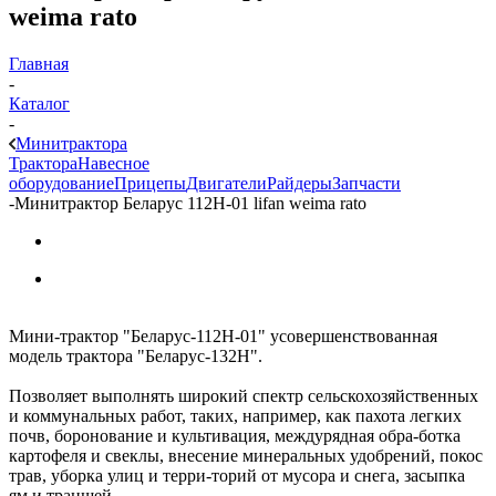
weima rato
Главная
-
Каталог
-
Минитрактора
Трактора
Навесное
оборудование
Прицепы
Двигатели
Райдеры
Запчасти
-
Минитрактор Беларус 112Н-01 lifan weima rato
Мини-трактор "Беларус-112Н-01" усовершенствованная
модель трактора "Беларус-132Н".
Позволяет выполнять широкий спектр сельскохозяйственных
и коммунальных работ, таких, например, как пахота легких
почв, боронование и культивация, междурядная обра-ботка
картофеля и свеклы, внесение минеральных удобрений, покос
трав, уборка улиц и терри-торий от мусора и снега, засыпка
ям и траншей.