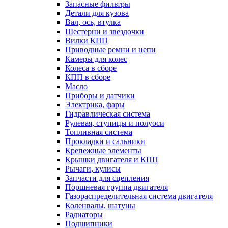
Запасные фильтры
Детали для кузова
Вал, ось, втулка
Шестерни и звездочки
Вилки КПП
Приводные ремни и цепи
Камеры для колес
Колеса в сборе
КПП в сборе
Масло
Приборы и датчики
Электрика, фары
Гидравлическая система
Рулевая, ступицы и полуоси
Топливная система
Прокладки и сальники
Крепежные элементы
Крышки двигателя и КПП
Рычаги, кулисы
Запчасти для сцепления
Поршневая группа двигателя
Газораспределительная система двигателя
Коленвалы, шатуны
Радиаторы
Подшипники