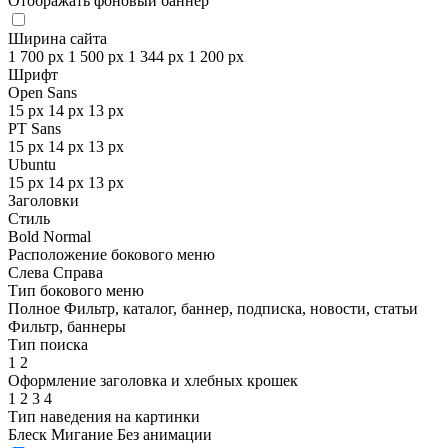
Отображать фоновый баннер
Ширина сайта
1 700 px
1 500 px
1 344 px
1 200 px
Шрифт
Open Sans
15 px
14 px
13 px
PT Sans
15 px
14 px
13 px
Ubuntu
15 px
14 px
13 px
Заголовки
Стиль
Bold
Normal
Расположение бокового меню
Слева
Справа
Тип бокового меню
Полное
Фильтр, каталог, баннер, подписка, новости, статьи
Фильтр, баннеры
Тип поиска
1
2
Оформление заголовка и хлебных крошек
1
2
3
4
Тип наведения на картинки
Блеск
Мигание
Без анимации