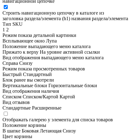
навигационной цепочке
Строить навигационную цепочку в каталоге из
заголовка раздела/элемента (h1)
названия раздела/элемента
Тип SKU
1
2
Режим показа детальной картинки
Всплывающее окно
Лупа
Положение выпадающего меню каталога
Прижато к верху
На уровне активной ссылки
Вид отображения выпадающего меню каталога
Справа
Снизу
Режим показа просмотренных товаров
Быстрый
Стандартный
Блок ранее вы смотрели
Вертикальные блоки
Горизонтальные блоки
Вид отображения наличия
Списком
Списком/Картой
Картой
Вид отзывов
Стандартные
Расширенные
Отображать галерею у элемента для списка товаров
Положение корзины
В шапке
Боковая
Летающая
Снизу
Цвет корзины