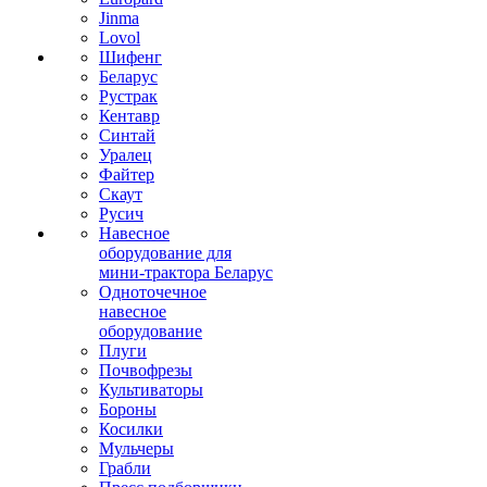
Jinma
Lovol
Шифенг
Беларус
Рустрак
Кентавр
Синтай
Уралец
Файтер
Скаут
Русич
Навесное
оборудование для
мини-трактора Беларус
Одноточечное
навесное
оборудование
Плуги
Почвофрезы
Культиваторы
Бороны
Косилки
Мульчеры
Грабли