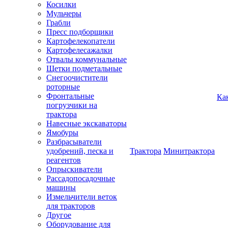
Косилки
Мульчеры
Грабли
Пресс подборщики
Картофелекопатели
Картофелесажалки
Отвалы коммунальные
Щетки подметальные
Снегоочистители
роторные
Фронтальные
Ка
погрузчики на
трактора
Навесные экскаваторы
Ямобуры
Разбрасыватели
удобрений, песка и
Трактора
Минитрактора
реагентов
Опрыскиватели
Рассадопосадочные
машины
Измельчители веток
для тракторов
Другое
Оборудование для