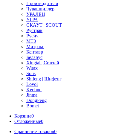
Производители
Чувашпиллер
УРАЛЕЦ
УГРА
СКАУТ | SCOUT
Рустрак
Русич
МТЗ
Митракс
Кентавр
Беларус
Xingtai | Синтай
Wirax
Solis
Shifeng | Шифенг
Lovol
Kerland
Jinma
DongFeng
Bomet
Корзина
0
Отложенные
0
Сравнение товаров
0