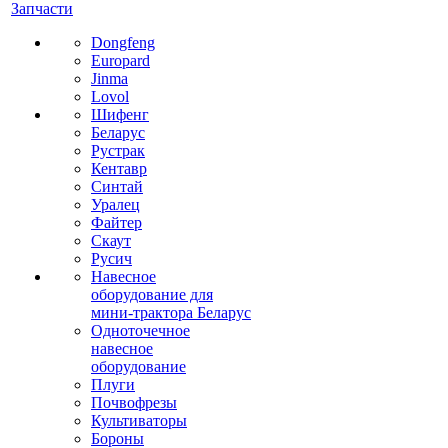
Запчасти
Dongfeng
Europard
Jinma
Lovol
Шифенг
Беларус
Рустрак
Кентавр
Синтай
Уралец
Файтер
Скаут
Русич
Навесное
оборудование для
мини-трактора Беларус
Одноточечное
навесное
оборудование
Плуги
Почвофрезы
Культиваторы
Бороны