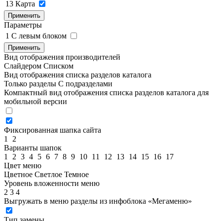
13
Карта
Применить
Параметры
1
C левым блоком
Применить
Вид отображения производителей
Слайдером
Списком
Вид отображения списка разделов каталога
Только разделы
С подразделами
Компактный вид отображения списка разделов каталога для
мобильной версии
Фиксированная шапка сайта
1
2
Варианты шапок
1
2
3
4
5
6
7
8
9
10
11
12
13
14
15
16
17
Цвет меню
Цветное
Светлое
Темное
Уровень вложенности меню
2
3
4
Выгружать в меню разделы из инфоблока «Мегаменю»
Тип замены