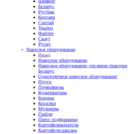
Шифенг
Беларус
Рустрак
Кентавр
Синтай
Уралец
Файтер
Скаут
Русич
Навесное оборудование
Назад
Навесное оборудование
Навесное оборудование для мини-трактора
Беларус
Одноточечное навесное оборудование
Плуги
Почвофрезы
Культиваторы
Бороны
Косилки
Мульчеры
Грабли
Пресс подборщики
Картофелекопатели
Картофелесажалки