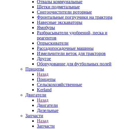
Отвалы коммунальные
Щетки подметальные
Снегоочистители роторные
Фронтальные погрузчики на трактора
Навесные экскаваторы
Ямобуры
Разбрасыватели удобрений, песка и
реагентов
Опрыскиватели
Рассадопосадочные машины
Измельчители веток для тракторов
Другое
Оборудование для футбольных полей
Прицепы
Назад
Прицепы
Сельскохозяйственные
Kerland
Двигатели
Назад
Двигатели
Дизельные
Запчасти
Назад
Запчасти