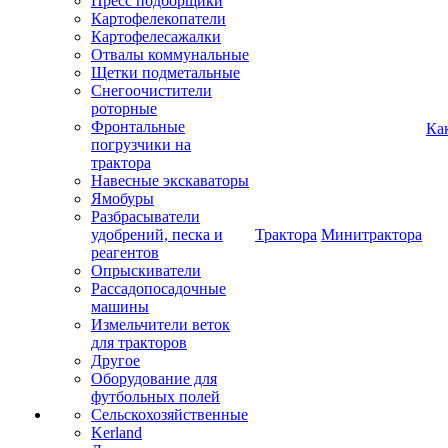
Пресс подборщики
Картофелекопатели
Картофелесажалки
Отвалы коммунальные
Щетки подметальные
Снегоочистители
роторные
Фронтальные
Ка
погрузчики на
трактора
Навесные экскаваторы
Ямобуры
Разбрасыватели
удобрений, песка и
Трактора
Минитрактора
реагентов
Опрыскиватели
Рассадопосадочные
машины
Измельчители веток
для тракторов
Другое
Оборудование для
футбольных полей
Сельскохозяйственные
Kerland