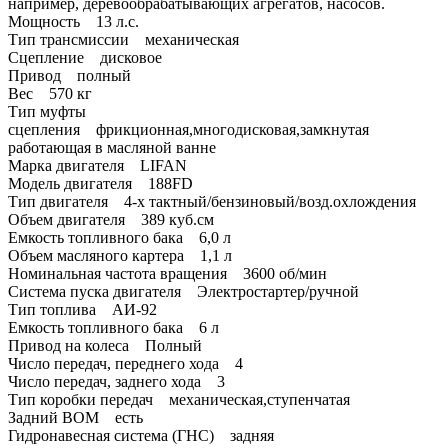
например, деревообрабатывающих агрегатов, насосов.
Мощность 13 л.с.
Тип трансмиссии механическая
Сцепление дисковое
Привод полный
Вес 570 кг
Тип муфты
сцепления фрикционная,многодисковая,замкнутая
работающая в масляной ванне
Марка двигателя LIFAN
Модель двигателя 188FD
Тип двигателя 4-х тактный/бензиновый/возд.охлождения
Объем двигателя 389 куб.см
Емкость топливного бака 6,0 л
Объем масляного картера 1,1 л
Номинальная частота вращения 3600 об/мин
Система пуска двигателя Электростартер/ручной
Тип топлива АИ-92
Емкость топливного бака 6 л
Привод на колеса Полный
Число передач, переднего хода 4
Число передач, заднего хода 3
Тип коробки передач механическая,ступенчатая
Задний ВОМ есть
Гидронавесная система (ГНС) задняя