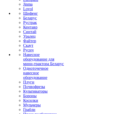
Jinma
Lovol
Шифенг
Беларус
Рустрак
Кентавр
Синтай
Уралец
Файтер
Скаут
Русич
Навесное
оборудование для
мини-трактора Беларус
Одноточечное
навесное
оборудование
Плуги
Почвофрезы
Культиваторы
Бороны
Косилки
Мульчеры
Грабли