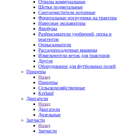
Отвалы коммунальные
Щетки подметальные
Снегоочистители роторные
Фронтальные погрузчики на трактора
Навесные экскаваторы
Ямобуры
Разбрасыватели удобрений, песка и
реагентов
Опрыскиватели
Рассадопосадочные машины
Измельчители веток для тракторов
Другое
Оборудование для футбольных полей
Прицепы
Назад
Прицепы
Сельскохозяйственные
Kerland
Двигатели
Назад
Двигатели
Дизельные
Запчасти
Назад
Запчасти