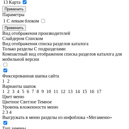
13
Карта
Применить
Параметры
1
C левым блоком
Применить
Вид отображения производителей
Слайдером
Списком
Вид отображения списка разделов каталога
Только разделы
С подразделами
Компактный вид отображения списка разделов каталога для
мобильной версии
Фиксированная шапка сайта
1
2
Варианты шапок
1
2
3
4
5
6
7
8
9
10
11
12
13
14
15
16
17
Цвет меню
Цветное
Светлое
Темное
Уровень вложенности меню
2
3
4
Выгружать в меню разделы из инфоблока «Мегаменю»
Тип замены