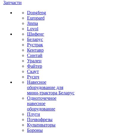
Запчасти
Dongfeng
Europard
Jinma
Lovol
Шифенг
Беларус
Рустрак
Кентавр
Синтай
Уралец
Файтер
Скаут
Русич
Навесное
оборудование для
мини-трактора Беларус
Одноточечное
навесное
оборудование
Плуги
Почвофрезы
Культиваторы
Бороны