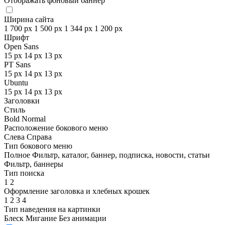
Отображать фоновый баннер
Ширина сайта
1 700 px
1 500 px
1 344 px
1 200 px
Шрифт
Open Sans
15 px
14 px
13 px
PT Sans
15 px
14 px
13 px
Ubuntu
15 px
14 px
13 px
Заголовки
Стиль
Bold
Normal
Расположение бокового меню
Слева
Справа
Тип бокового меню
Полное
Фильтр, каталог, баннер, подписка, новости, статьи
Фильтр, баннеры
Тип поиска
1
2
Оформление заголовка и хлебных крошек
1
2
3
4
Тип наведения на картинки
Блеск
Мигание
Без анимации