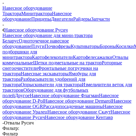
-
Навесное оборудование
Трактора
Минитрактора
Навесное
оборудование
Прицепы
Двигатели
Райдеры
Запчасти
-
Навесное оборудование Русич
Навесное оборудование для мини-трактора
Беларус
Одноточечное навесное
оборудование
Плуги
Почвофрезы
Культиваторы
Бороны
Косилки
подборщики для
минитрактора
Картофелекопатели
Картофелесажалки
Отвалы
коммунальные
Щетки подметальные на трактор
Роторные
снегоочистители
Фронтальные погрузчики на
трактора
Навесные экскаваторы
Ямобуры для
трактора
Разбрасыватели удобрений для
трактора
Опрыскиватели для трактора
Измельчители веток для
тракторов
Оборудование для футбольных
полей
Другое
Навесное оборудование Флагман
Навесное
оборудование D-Pol
Навесное оборудование Demarol
Навесное
оборудование OGR
Рассадопосадочные машины
Навесное
оборудование Уралец
Навесное оборудование Скаут
Навесное
оборудование Русич
Навесное оборудование Кентавр
-
Отвалы Русич
Фильтр:
Фильтр