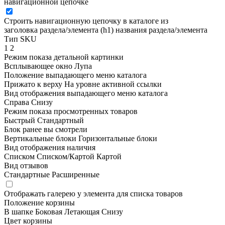
навигационной цепочке
Строить навигационную цепочку в каталоге из
заголовка раздела/элемента (h1)
названия раздела/элемента
Тип SKU
1
2
Режим показа детальной картинки
Всплывающее окно
Лупа
Положение выпадающего меню каталога
Прижато к верху
На уровне активной ссылки
Вид отображения выпадающего меню каталога
Справа
Снизу
Режим показа просмотренных товаров
Быстрый
Стандартный
Блок ранее вы смотрели
Вертикальные блоки
Горизонтальные блоки
Вид отображения наличия
Списком
Списком/Картой
Картой
Вид отзывов
Стандартные
Расширенные
Отображать галерею у элемента для списка товаров
Положение корзины
В шапке
Боковая
Летающая
Снизу
Цвет корзины