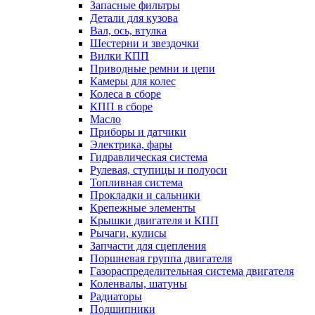
Запасные фильтры
Детали для кузова
Вал, ось, втулка
Шестерни и звездочки
Вилки КПП
Приводные ремни и цепи
Камеры для колес
Колеса в сборе
КПП в сборе
Масло
Приборы и датчики
Электрика, фары
Гидравлическая система
Рулевая, ступицы и полуоси
Топливная система
Прокладки и сальники
Крепежные элементы
Крышки двигателя и КПП
Рычаги, кулисы
Запчасти для сцепления
Поршневая группа двигателя
Газораспределительная система двигателя
Коленвалы, шатуны
Радиаторы
Подшипники