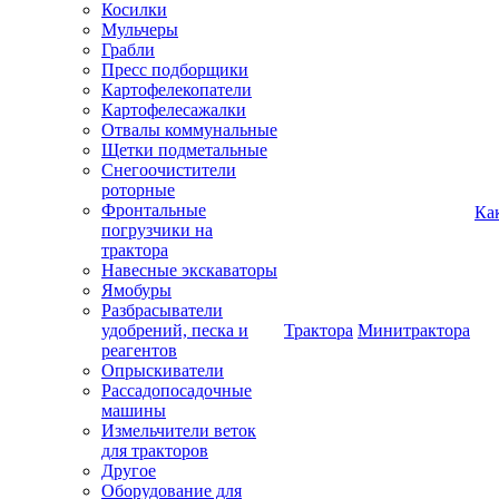
Косилки
Мульчеры
Грабли
Пресс подборщики
Картофелекопатели
Картофелесажалки
Отвалы коммунальные
Щетки подметальные
Снегоочистители
роторные
Фронтальные
Ка
погрузчики на
трактора
Навесные экскаваторы
Ямобуры
Разбрасыватели
удобрений, песка и
Трактора
Минитрактора
реагентов
Опрыскиватели
Рассадопосадочные
машины
Измельчители веток
для тракторов
Другое
Оборудование для