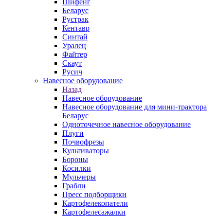
Шифенг
Беларус
Рустрак
Кентавр
Синтай
Уралец
Файтер
Скаут
Русич
Навесное оборудование
Назад
Навесное оборудование
Навесное оборудование для мини-трактора
Беларус
Одноточечное навесное оборудование
Плуги
Почвофрезы
Культиваторы
Бороны
Косилки
Мульчеры
Грабли
Пресс подборщики
Картофелекопатели
Картофелесажалки