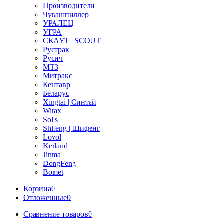
Производители
Чувашпиллер
УРАЛЕЦ
УГРА
СКАУТ | SCOUT
Рустрак
Русич
МТЗ
Митракс
Кентавр
Беларус
Xingtai | Синтай
Wirax
Solis
Shifeng | Шифенг
Lovol
Kerland
Jinma
DongFeng
Bomet
Корзина
0
Отложенные
0
Сравнение товаров
0