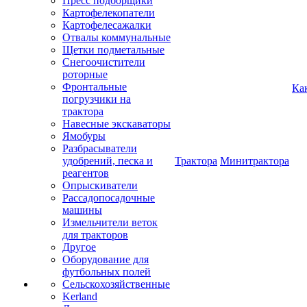
Пресс подборщики
Картофелекопатели
Картофелесажалки
Отвалы коммунальные
Щетки подметальные
Снегоочистители
роторные
Фронтальные
Ка
погрузчики на
трактора
Навесные экскаваторы
Ямобуры
Разбрасыватели
удобрений, песка и
Трактора
Минитрактора
реагентов
Опрыскиватели
Рассадопосадочные
машины
Измельчители веток
для тракторов
Другое
Оборудование для
футбольных полей
Сельскохозяйственные
Kerland